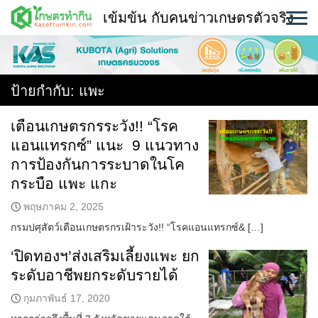
Skip
เข้มข้น กับคนข่าวเกษตรตัวจริง
to
content
พืช
หน้าแรก
ป้ายกำกับ:
แพะ
แวดวงเกษตร
เตือนเกษตรกรระวัง!! “โรค
แอนแทรกซ์” แนะ 9 แนวทาง
ใคร ทำอะไร ที่ไหน
การป้องกันการระบาดในโค
สถานีข่าววันนี้
กระบือ แพะ แกะ
พฤษภาคม 2, 2025
กรมปศุสัตว์เตือนเกษตรกรเฝ้าระวัง!! “โรคแอนแทรกซ์& […]
‘ปิดทองฯ’ส่งเสริมเลี้ยงแพะ ยก
ระดับอาชีพยกระดับรายได้
กุมภาพันธ์ 17, 2020