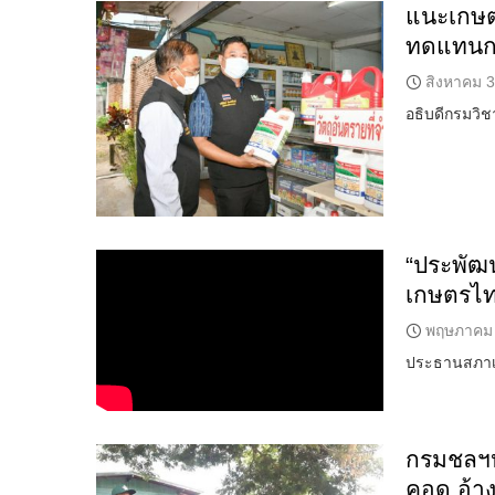
แนะเกษตร
ทดแทนการ
สิงหาคม 3
อธิบดีกรมวิช
“ประพัฒน
เกษตรไ
พฤษภาคม 
ประธานสภาเก
กรมชลฯห
คอด อ้าง