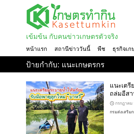
Skip
to
content
เข้มข้น กับคนข่าวเกษตรตัวจริง
หน้าแรก
สถานีข่าววันนี้
พืช
ธุรกิจเก
ป้ายกำกับ:
แนะเกษตรกร
แนะเตรีย
ถล่มอีสา
กรกฎาคม 
กรมส่งเสริม