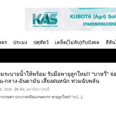
ษตร
ประมง
ปศุสัตว์
เคล็ด(ไม่ลับ)กับบังดล
สีสั
มระบายน้ำให้พร้อม รับมือพายุลูกใหม่!! “บาหวี่” จ่
น-กลาง-อันดามัน เสี่ยงฝนหนัก ท่วมฉับพลัน
9, 2026
พืช
,
สถานีข่าววันนี้
การเกษตร ประกาศเตือนเกษตรกร พายุลูกใหม่!! “บ […]