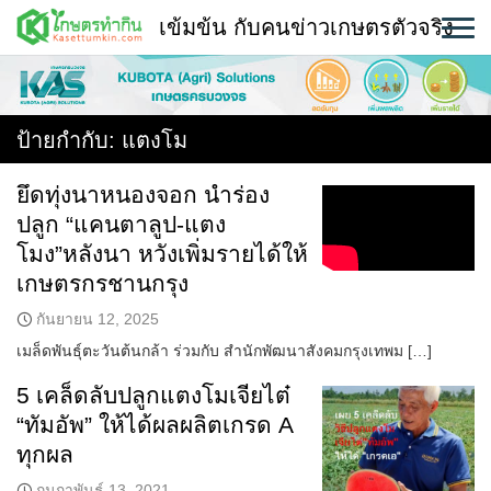
Skip
เข้มข้น กับคนข่าวเกษตรตัวจริง
to
content
พืช
หน้าแรก
ป้ายกำกับ:
แตงโม
แวดวงเกษตร
ยึดทุ่งนาหนองจอก นำร่อง
ปลูก “แคนตาลูป-แตง
ใคร ทำอะไร ที่ไหน
โมง”หลังนา หวังเพิ่มรายได้ให้
สถานีข่าววันนี้
เกษตรกรชานกรุง
กันยายน 12, 2025
เมล็ดพันธุ์ตะวันต้นกล้า ร่วมกับ สำนักพัฒนาสังคมกรุงเทพม […]
5 เคล็ดลับปลูกแตงโมเจียไต๋
“ทัมอัพ” ให้ได้ผลผลิตเกรด A
ทุกผล
กุมภาพันธ์ 13, 2021