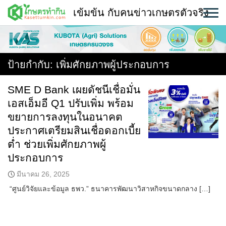
Skip
เข้มข้น กับคนข่าวเกษตรตัวจริง
to
content
พืช
หน้าแรก
ป้ายกำกับ:
เพิ่มศักยภาพผู้ประกอบการ
แวดวงเกษตร
SME D Bank เผยดัชนีเชื่อมั่น
เอสเอ็มอี Q1 ปรับเพิ่ม พร้อม
ใคร ทำอะไร ที่ไหน
ขยายการลงทุนในอนาคต
สถานีข่าววันนี้
ประกาศเตรียมสินเชื่อดอกเบี้ย
ต่ำ ช่วยเพิ่มศักยภาพผู้
ประกอบการ
มีนาคม 26, 2025
“ศูนย์วิจัยและข้อมูล ธพว.” ธนาคารพัฒนาวิสาหกิจขนาดกลาง […]