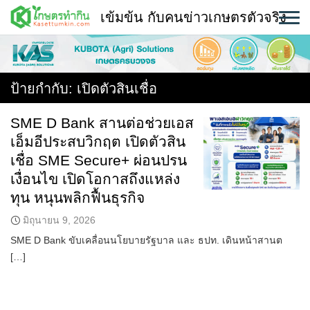
Skip
เข้มข้น กับคนข่าวเกษตรตัวจริง
to
content
พืช
หน้าแรก
ป้ายกำกับ:
เปิดตัวสินเชื่อ
แวดวงเกษตร
SME D Bank สานต่อช่วยเอส
เอ็มอีประสบวิกฤต เปิดตัวสิน
ใคร ทำอะไร ที่ไหน
เชื่อ SME Secure+ ผ่อนปรน
สถานีข่าววันนี้
เงื่อนไข เปิดโอกาสถึงแหล่ง
ทุน หนุนพลิกฟื้นธุรกิจ
มิถุนายน 9, 2026
SME D Bank ขับเคลื่อนนโยบายรัฐบาล และ ธปท. เดินหน้าสานต
[…]