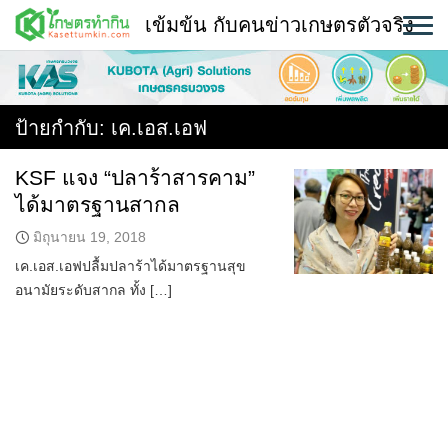
Skip
เข้มข้น กับคนข่าวเกษตรตัวจริง
to
content
พืช
หน้าแรก
ป้ายกำกับ:
เค.เอส.เอฟ
แวดวงเกษตร
KSF แจง “ปลาร้าสารคาม”
ได้มาตรฐานสากล
ใคร ทำอะไร ที่ไหน
มิถุนายน 19, 2018
สถานีข่าววันนี้
เค.เอส.เอฟปลื้มปลาร้าได้มาตรฐานสุข
อนามัยระดับสากล ทั้ง […]