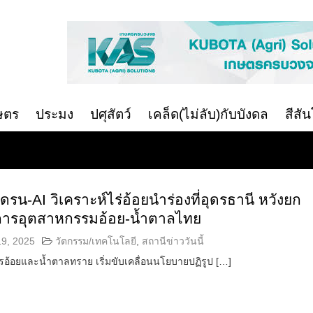
ษตร
ประมง
ปศุสัตว์
เคล็ด(ไม่ลับ)กับบังดล
สีสั
ดรน-AI วิเคราะห์ไร่อ้อยนำร่องที่อุดรธานี หวังยก
การอุตสาหกรรมอ้อย-น้ำตาลไทย
19, 2025
วัตกรรม/เทคโนโลยี
,
สถานีข่าววันนี้
้อยและน้ำตาลทราย เริ่มขับเคลื่อนนโยบายปฏิรูป […]