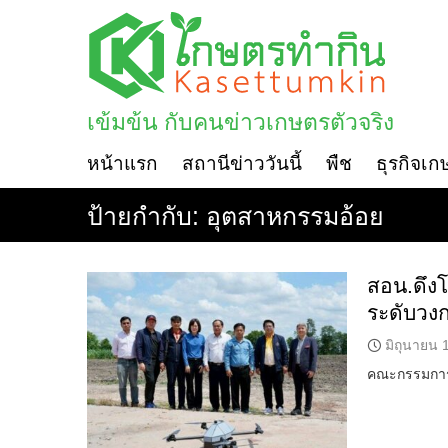
Skip
to
content
เข้มข้น กับคนข่าวเกษตรตัวจริง
หน้าแรก
สถานีข่าววันนี้
พืช
ธุรกิจเก
ป้ายกำกับ:
อุตสาหกรรมอ้อย
สอน.ดึงโ
ระดับวง
มิถุนายน 
คณะกรรมการอ