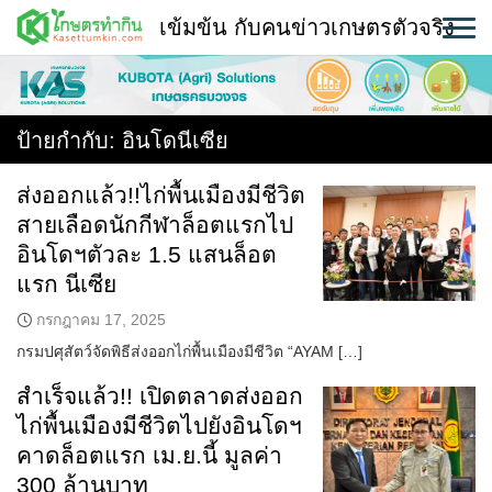
Skip
เข้มข้น กับคนข่าวเกษตรตัวจริง
to
content
พืช
หน้าแรก
ป้ายกำกับ:
อินโดนีเซีย
แวดวงเกษตร
ส่งออกแล้ว!!ไก่พื้นเมืองมีชีวิต
สายเลือดนักกีฬาล็อตแรกไป
ใคร ทำอะไร ที่ไหน
อินโดฯตัวละ 1.5 แสนล็อต
สถานีข่าววันนี้
แรก นีเซีย
กรกฎาคม 17, 2025
กรมปศุสัตว์จัดพิธีส่งออกไก่พื้นเมืองมีชีวิต “AYAM […]
สำเร็จแล้ว!! เปิดตลาดส่งออก
ไก่พื้นเมืองมีชีวิตไปยังอินโดฯ
คาดล็อตแรก เม.ย.นี้ มูลค่า
300 ล้านบาท