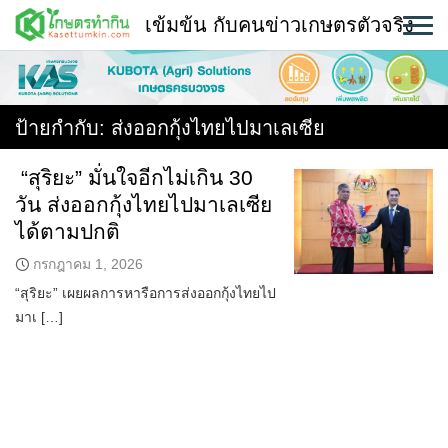
Skip
เข้มข้น กับคนข่าวเกษตรตัวจริง
to
content
พืช
หน้าแรก
ป้ายกำกับ:
ส่งออกกุ้งไทยไปมาเลเซีย
แวดวงเกษตร
“สุริยะ” มั่นใจอีกไม่เกิน 30
วัน ส่งออกกุ้งไทยไปมาเลเซีย
ใคร ทำอะไร ที่ไหน
ได้ตามปกติ
สถานีข่าววันนี้
กรกฎาคม 1, 2026
“สุริยะ” เผยผลการหารือการส่งออกกุ้งไทยไป
มาเ […]