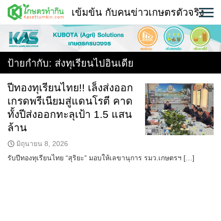
Skip
เข้มข้น กับคนข่าวเกษตรตัวจริง
to
content
พืช
หน้าแรก
ป้ายกำกับ:
ส่งทุเรียนไปอินเดีย
แวดวงเกษตร
ปีทองทุเรียนไทย!! เล็งส่งออก
เกรดพรีเนียมสู่แดนโรตี คาด
ใคร ทำอะไร ที่ไหน
ทั้งปีส่งออกทะลุเป้า 1.5 แสน
สถานีข่าววันนี้
ล้าน
มิถุนายน 8, 2026
รับปีทองทุเรียนไทย “สุริยะ” มอบให้เลขานุการ รมว.เกษตรฯ […]