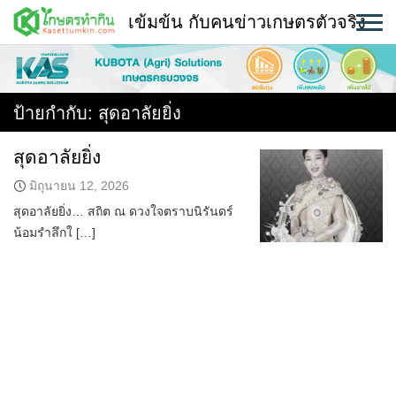
Skip
เข้มข้น กับคนข่าวเกษตรตัวจริง
to
content
พืช
หน้าแรก
ป้ายกำกับ:
สุดอาลัยยิ่ง
แวดวงเกษตร
สุดอาลัยยิ่ง
ใคร ทำอะไร ที่ไหน
มิถุนายน 12, 2026
สุดอาลัยยิ่ง… สถิต ณ ดวงใจตราบนิรันดร์
สถานีข่าววันนี้
น้อมรำลึกใ […]