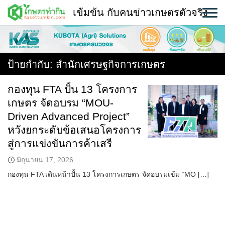
Skip
เข้มข้น กับคนข่าวเกษตรตัวจริง
to
content
พืช
หน้าแรก
ป้ายกำกับ:
สำนักเศรษฐกิจการเกษตร
แวดวงเกษตร
กองทุน FTA ปั้น 13 โครงการ
เกษตร จัดอบรม “MOU-
ใคร ทำอะไร ที่ไหน
Driven Advanced Project”
สถานีข่าววันนี้
หวังยกระดับข้อเสนอโครงการ
สู่การแข่งขันการค้าเสรี
มิถุนายน 17, 2026
กองทุน FTA เดินหน้าปั้น 13 โครงการเกษตร จัดอบรมเข้ม “MO […]