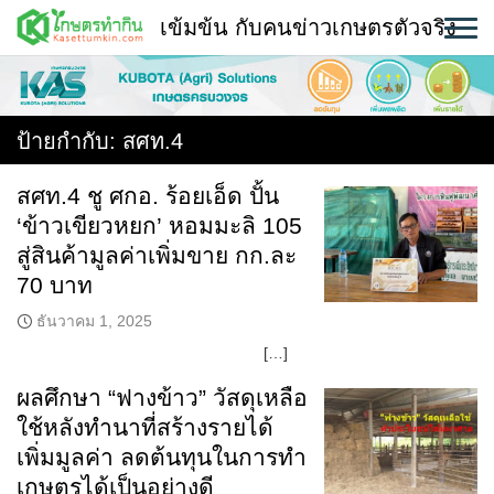
Skip
เข้มข้น กับคนข่าวเกษตรตัวจริง
to
content
พืช
หน้าแรก
ป้ายกำกับ:
สศท.4
แวดวงเกษตร
สศท.4 ชู ศกอ. ร้อยเอ็ด ปั้น
‘ข้าวเขียวหยก’ หอมมะลิ 105
ใคร ทำอะไร ที่ไหน
สู่สินค้ามูลค่าเพิ่มขาย กก.ละ
สถานีข่าววันนี้
70 บาท
ธันวาคม 1, 2025
[…]
ผลศึกษา “ฟางข้าว” วัสดุเหลือ
ใช้หลังทำนาที่สร้างรายได้
เพิ่มมูลค่า ลดต้นทุนในการทำ
เกษตรได้เป็นอย่างดี