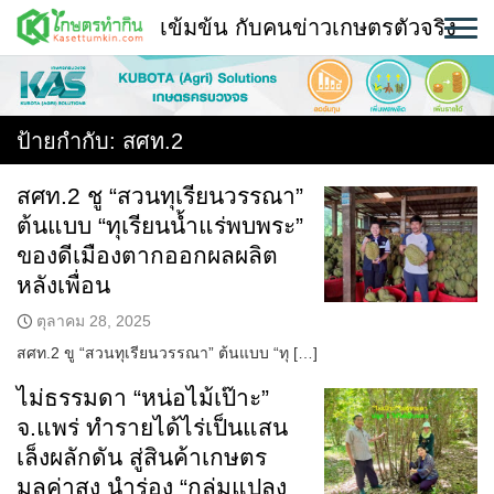
Skip
เข้มข้น กับคนข่าวเกษตรตัวจริง
to
content
พืช
หน้าแรก
ป้ายกำกับ:
สศท.2
แวดวงเกษตร
สศท.2 ชู “สวนทุเรียนวรรณา”
ต้นแบบ “ทุเรียนน้ำแร่พบพระ”
ใคร ทำอะไร ที่ไหน
ของดีเมืองตากออกผลผลิต
สถานีข่าววันนี้
หลังเพื่อน
ตุลาคม 28, 2025
สศท.2 ขู “สวนทุเรียนวรรณา” ต้นแบบ “ทุ […]
ไม่ธรรมดา “หน่อไม้เป๊าะ”
จ.แพร่ ทำรายได้ไร่เป็นแสน
เล็งผลักดัน สู่สินค้าเกษตร
มูลค่าสูง นำร่อง “กลุ่มแปลง