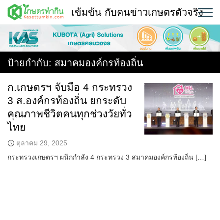
Skip
เข้มข้น กับคนข่าวเกษตรตัวจริง
to
content
พืช
หน้าแรก
ป้ายกำกับ:
สมาคมองค์กรท้องถิ่น
แวดวงเกษตร
ก.เกษตรฯ จับมือ 4 กระทรวง
3 ส.องค์กรท้องถิ่น ยกระดับ
ใคร ทำอะไร ที่ไหน
คุณภาพชีวิตคนทุกช่วงวัยทั่ว
สถานีข่าววันนี้
ไทย
ตุลาคม 29, 2025
กระทรวงเกษตรฯ ผนึกกำลัง 4 กระทรวง 3 สมาคมองค์กรท้องถิ่น […]