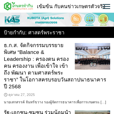
Skip
เข้มข้น กับคนข่าวเกษตรตัวจริง
to
content
พืช
หน้าแรก
ป้ายกำกับ:
ศาสตร์พระราชา
แวดวงเกษตร
ธ.ก.ส. จัดกิจกรรมบรรยาย
พิเศษ “Balance &
ใคร ทำอะไร ที่ไหน
Leadership : ครองตน ครอง
สถานีข่าววันนี้
คน ครองงาน เพื่อเข้าใจ เข้า
ถึง พัฒนา ตามศาสตร์พระ
ราชา” ในโอกาสครบรอบวันสถาปนาธนาคาร
ปี 2568
ตุลาคม 27, 2025
นายเสกสรรค์ จันทร์ขวาง รองผู้จัดการธนาคารเพื่อการเกษตรแ […]
รัฐ-เอกชน-ชุมชน ร่วมน้อมนำ