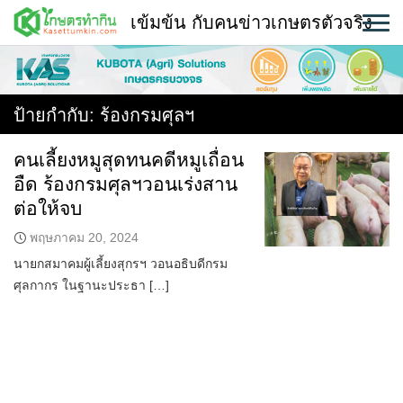
Skip
เข้มข้น กับคนข่าวเกษตรตัวจริง
to
content
พืช
หน้าแรก
ป้ายกำกับ:
ร้องกรมศุลฯ
แวดวงเกษตร
คนเลี้ยงหมูสุดทนคดีหมูเถื่อน
อืด ร้องกรมศุลฯวอนเร่งสาน
ใคร ทำอะไร ที่ไหน
ต่อให้จบ
สถานีข่าววันนี้
พฤษภาคม 20, 2024
นายกสมาคมผู้เลี้ยงสุกรฯ วอนอธิบดีกรม
ศุลกากร ในฐานะประธา […]