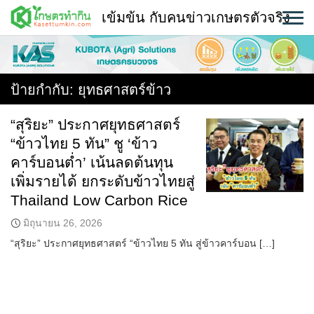
Skip
เข้มข้น กับคนข่าวเกษตรตัวจริง
to
content
พืช
หน้าแรก
ป้ายกำกับ:
ยุทธศาสตร์ข้าว
แวดวงเกษตร
“สุริยะ” ประกาศยุทธศาสตร์
“ข้าวไทย 5 ทัน” ชู ‘ข้าว
ใคร ทำอะไร ที่ไหน
คาร์บอนต่ำ’ เน้นลดต้นทุน
สถานีข่าววันนี้
เพิ่มรายได้ ยกระดับข้าวไทยสู่
Thailand Low Carbon Rice
มิถุนายน 26, 2026
“สุริยะ” ประกาศยุทธศาสตร์ “ข้าวไทย 5 ทัน สู่ข้าวคาร์บอน […]