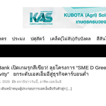
ษตร
ประมง
ปศุสัตว์
เคล็ด(ไม่ลับ)กับบังดล
สีสั
ank เปิดเกมรุกสีเขียว! ลุยโครงการ “SME D Gre
vity” ยกระดับเอสเอ็มอีสู่ธุรกิจคาร์บอนต่ำ
5, 2026
สถานีข่าววันนี้
,
อาชีพ-เอสเอ็มอี
ดินหน้าหนุนผู้ประกอบการเอสเอ็มอีปรับตัวสู่ก […]