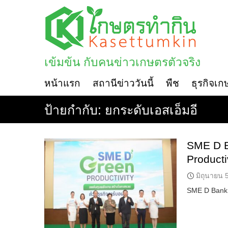
Skip
to
content
เข้มข้น กับคนข่าวเกษตรตัวจริง
หน้าแรก
สถานีข่าววันนี้
พืช
ธุรกิจเก
ป้ายกำกับ:
ยกระดับเอสเอ็มอี
SME D B
Producti
มิถุนายน 
SME D Bank เ