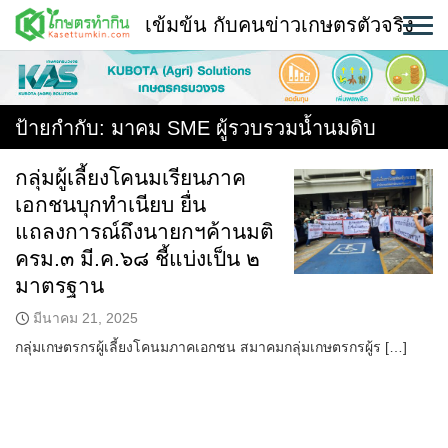
Skip
เข้มข้น กับคนข่าวเกษตรตัวจริง
to
content
พืช
หน้าแรก
ป้ายกำกับ:
มาคม SME ผู้รวบรวมน้ำนมดิบ
แวดวงเกษตร
กลุ่มผู้เลี้ยงโคนมเรียนภาค
เอกชนบุกทำเนียบ ยื่น
ใคร ทำอะไร ที่ไหน
แถลงการณ์ถึงนายกฯค้านมติ
สถานีข่าววันนี้
ครม.๓ มี.ค.๖๘ ชี้แบ่งเป็น ๒
มาตรฐาน
มีนาคม 21, 2025
กลุ่มเกษตรกรผู้เลี้ยงโคนมภาคเอกชน สมาคมกลุ่มเกษตรกรผู้ร […]