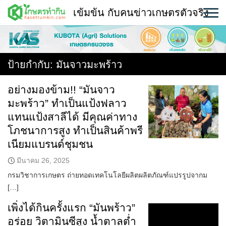
Skip
เข้มข้น กับคนข่าวเกษตรตัวจริง
to
content
พืช
หน้าแรก
ป้ายกำกับ:
มันจาวมะพร้าว
แวดวงเกษตร
อย่างมองข้าม!! “มันจาว
มะพร้าว” ทำเป็นแป้งฟลาว
ใคร ทำอะไร ที่ไหน
แทนแป้งสาลีได้ มีคุณค่าทาง
สถานีข่าววันนี้
โภชนาการสูง ทำเป็นสินค้าพรี
เนียมแบรนด์ชุมชน
มีนาคม 26, 2025
กรมวิชาการเกษตร ถ่ายทอดเทคโนโลยีผลิตผลิตภัณฑ์แปรรูปจากม
[…]
เพิ่งได้กินครั้งแรก “มันพร้าว”
อร่อย วิตามินซีสูง น้ำตาลต่ำ