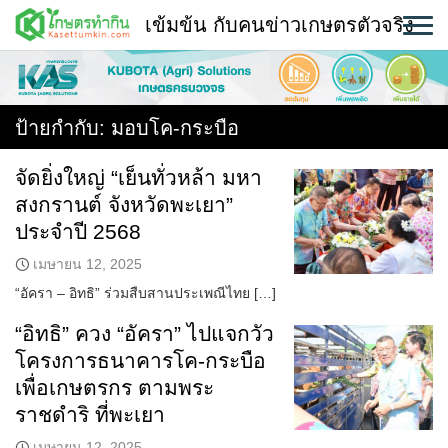
Skip
เข้มข้น กับคนข่าวเกษตรตัวจริง
to
content
พืช
หน้าแรก
ป้ายกำกับ:
มอบโค-กระบือ
แวดวงเกษตร
จัดยิ่งใหญ่ “เย็นทั่วหล้า มหา
สงกรานต์ จังหวัดพะเยา”
ใคร ทำอะไร ที่ไหน
ประจำปี 2568
สถานีข่าววันนี้
เมษายน 12, 2025
“อัครา – อิทธิ” ร่วมสืบสานประเพณีไทย […]
“อิทธิ” ควง “อัครา” ไปแจกวัว
โครงการธนาคารโค-กระบือ
เพื่อเกษตรกร ตามพระ
ราชดำริ ที่พะเยา
เมษายน 12, 2025