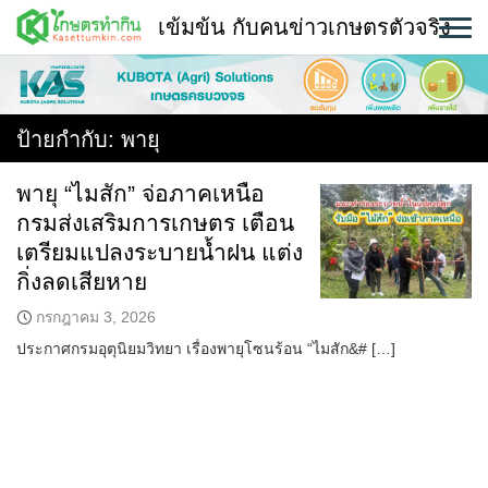
Skip
เข้มข้น กับคนข่าวเกษตรตัวจริง
to
content
พืช
หน้าแรก
ป้ายกำกับ:
พายุ
แวดวงเกษตร
พายุ “ไมสัก” จ่อภาคเหนือ
กรมส่งเสริมการเกษตร เตือน
ใคร ทำอะไร ที่ไหน
เตรียมแปลงระบายน้ำฝน แต่ง
สถานีข่าววันนี้
กิ่งลดเสียหาย
กรกฎาคม 3, 2026
ประกาศกรมอุตุนิยมวิทยา เรื่องพายุโซนร้อน “ไมสัก&# […]