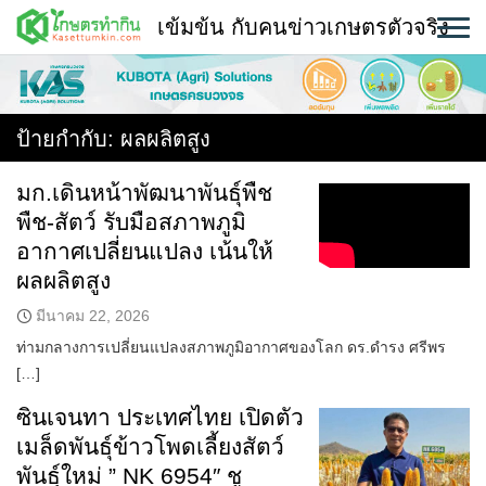
Skip
เข้มข้น กับคนข่าวเกษตรตัวจริง
to
content
พืช
หน้าแรก
ป้ายกำกับ:
ผลผลิตสูง
แวดวงเกษตร
มก.เดินหน้าพัฒนาพันธุ์พืช
พืช-สัตว์ รับมือสภาพภูมิ
ใคร ทำอะไร ที่ไหน
อากาศเปลี่ยนแปลง เน้นให้
สถานีข่าววันนี้
ผลผลิตสูง
มีนาคม 22, 2026
ท่ามกลางการเปลี่ยนแปลงสภาพภูมิอากาศของโลก ดร.ดำรง ศรีพร
[…]
ซินเจนทา ประเทศไทย เปิดตัว
เมล็ดพันธุ์ข้าวโพดเลี้ยงสัตว์
พันธุ์ใหม่ ” NK 6954″ ชู