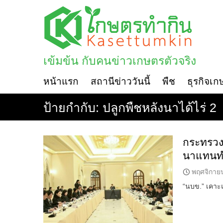
Skip
to
content
เข้มข้น กับคนข่าวเกษตรตัวจริง
หน้าแรก
สถานีข่าววันนี้
พืช
ธุรกิจเก
ป้ายกำกับ:
ปลูกพืชหลังนาได้ไร่ 2
กระทรวงเ
นาแทนท
พฤศจิกาย
“นบข.” เคาะ