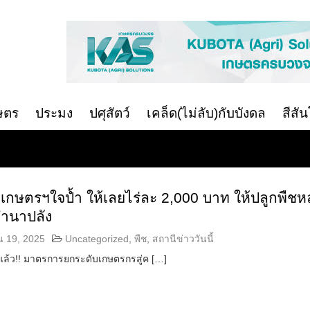
ษตร
ประมง
ปศุสัตว์
เคล็ด(ไม่ลับ)กับบังดล
สีสั
กษตรฯใจป้ำ ให้เลยไร่ละ 2,000 บาท ให้ปลูกพืชหล
ำนาปลัง
น 19, 2025
Uncategorized
,
พืช
,
สถานีข่าววันนี้
แล้ว!! มาตรการยกระดับเกษตรกรสู่ค […]