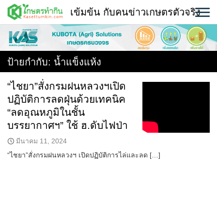
Skip
เข้มข้น กับคนข่าวเกษตรตัวจริง
to
content
พืช
หน้าแรก
ป้ายกำกับ:
น้ำแข็งแห้ง
แวดวงเกษตร
“ไชยา”สั่งกรมฝนหลวงฯเปิด
ปฏิบัติการลดฝุ่นด้วยเทคนิค
ใคร ทำอะไร ที่ไหน
“ลดอุณหภูมิในชั้น
สถานีข่าววันนี้
บรรยากาศฯ” ใช้ ฮ.ดับไฟป่า
มีนาคม 11, 2024
“ไชยา”สั่งกรมฝนหลวงฯ เปิดปฏิบัติการไล่และลด […]