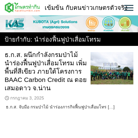
Skip
เข้มข้น กับคนข่าวเกษตรตัวจริง
to
content
พืช
หน้าแรก
ป้ายกำกับ:
นำร่องฟื้นฟูป่าเสื่อมโทรม
แวดวงเกษตร
ธ.ก.ส. ผนึกกำลังกรมป่าไม้
นำร่องฟื้นฟูป่าเสื่อมโทรม เพิ่ม
ใคร ทำอะไร ที่ไหน
พื้นที่สีเขียว ภายใต้โครงการ
สถานีข่าววันนี้
BAAC Carbon Credit ณ ดอย
เสมอดาว จ.น่าน
กรกฎาคม 3, 2025
ธ.ก.ส. จับมือ กรมป่าไม้ นำร่องภารกิจฟื้นฟูป่าเสื่อมโทร […]