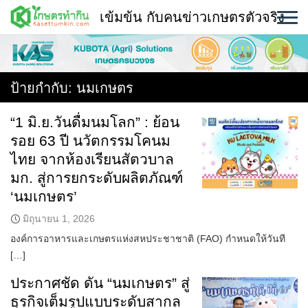
Skip
เข้มข้น กับคนข่าวเกษตรตัวจริง
to
content
พืช
หน้าแรก
ป้ายกำกับ:
นมเกษตร
แวดวงเกษตร
“1 มิ.ย.วันดื่มนมโลก” : ย้อน
รอย 63 ปี นวัตกรรมโคนม
ใคร ทำอะไร ที่ไหน
ไทย จากห้องเรียนสัตวบาล
สถานีข่าววันนี้
มก. สู่การยกระดับผลิตภัณฑ์
‘นมเกษตร’
มิถุนายน 1, 2026
องค์การอาหารและเกษตรแห่งสหประชาชาติ (FAO) กำหนดให้วันที
[…]
ประกาศชัด ดัน “นมเกษตร” สู่
ธุรกิจเต็มรูปแบบระดับสากล