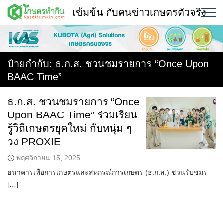
Skip
เข้มข้น กับคนข่าวเกษตรตัวจริง
to
content
พืช
หน้าแรก
ป้ายกำกับ:
ธ.ก.ส. ชวนชมรายการ “Once Upon
BAAC Time”
แวดวงเกษตร
ธ.ก.ส. ชวนชมรายการ “Once
ใคร ทำอะไร ที่ไหน
Upon BAAC Time” ร่วมเรียน
สถานีข่าววันนี้
รู้วิถีเกษตรยุคใหม่ กับหนุ่ม ๆ
วง PROXIE
พฤศจิกายน 15, 2025
ธนาคารเพื่อการเกษตรและสหกรณ์การเกษตร (ธ.ก.ส.) ชวนรับชมร
[…]