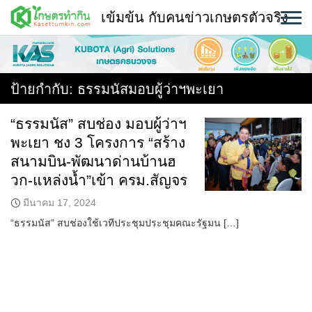
Skip
เข้มข้น กับคนข่าวเกษตรตัวจริง
to
content
พืช
หน้าแรก
ป้ายกำกับ:
ธรรมนัสมอบผู้ว่าฯพะเยา
แวดวงเกษตร
“ธรรมนัส” สบช่อง มอบผู้ว่าฯ
พะเยา ชง 3 โครงการ “สร้าง
ใคร ทำอะไร ที่ไหน
สนามบิน-พัฒนาด่านบ้านฮ
สถานีข่าววันนี้
วก-แหล่งน้ำ”เข้า ครม.สัญจร
มีนาคม 17, 2024
“ธรรมนัส” สบช่องใช้เวทีประชุมประชุมคณะรัฐมน […]