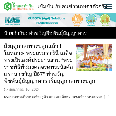
Skip
เข้มข้น กับคนข่าวเกษตรตัวจริง
to
content
พืช
หน้าแรก
ป้ายกำกับ:
ทำขวัญพืชพันธุ์ธัญญาหาร
แวดวงเกษตร
ถึงฤดูกาลเพาะปลูกแล้ว!!
ในหลวง- พระบรมราชินี เสด็จ
ใคร ทำอะไร ที่ไหน
ทรงเป็นองค์ประธานงาน “พระ
สถานีข่าววันนี้
ราชพิธีพืชมงคลจรดพระนังคัล
แรกนาขวัญ ปี67” ทำขวัญ
พืชพันธุ์ธัญญาหาร เริ่มฤดูกาลเพาะปลูก
พฤษภาคม 10, 2024
พระบาทสมเด็จพระเจ้าอยู่หัว และสมเด็จพระนางเจ้าฯ พระบรมร […]