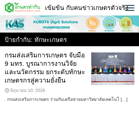
Skip
เข้มข้น กับคนข่าวเกษตรตัวจริง
to
content
พืช
หน้าแรก
ป้ายกำกับ:
ทักษะเกษตร
แวดวงเกษตร
กรมส่งเสริมการเกษตร จับมือ
9 มทร. บูรณาการงานวิจัย
ใคร ทำอะไร ที่ไหน
และนวัตกรรม ยกระดับทักษะ
สถานีข่าววันนี้
เกษตรกรสู่ความยั่งยืน
มิถุนายน 10, 2026
. กรมส่งเสริมการเกษตร ร่วมกับเครือข่ายมหาวิทยาลัยเทคโนโ […]