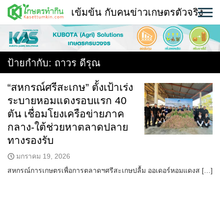
Skip
เข้มข้น กับคนข่าวเกษตรตัวจริง
to
content
พืช
หน้าแรก
ป้ายกำกับ:
ถาวร ดีรุณ
แวดวงเกษตร
“สหกรณ์ศรีสะเกษ” ตั้งเป้าเร่ง
ระบายหอมแดงรอบแรก 40
ใคร ทำอะไร ที่ไหน
ตัน เชื่อมโยงเครือข่ายภาค
สถานีข่าววันนี้
กลาง-ใต้ช่วยหาตลาดปลาย
ทางรองรับ
มกราคม 19, 2026
สหกรณ์การเกษตรเพื่อการตลาดฯศรีสะเกษปลื้ม ออเดอร์หอมแดงส […]