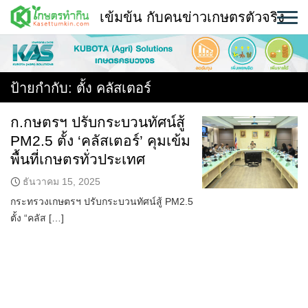
Skip
เข้มข้น กับคนข่าวเกษตรตัวจริง
to
content
พืช
หน้าแรก
ป้ายกำกับ:
ตั้ง คลัสเตอร์
แวดวงเกษตร
ก.กษตรฯ ปรับกระบวนทัศน์สู้
PM2.5 ตั้ง ‘คลัสเตอร์’ คุมเข้ม
ใคร ทำอะไร ที่ไหน
พื้นที่เกษตรทั่วประเทศ
สถานีข่าววันนี้
ธันวาคม 15, 2025
กระทรวงเกษตรฯ ปรับกระบวนทัศน์สู้ PM2.5
ตั้ง “คลัส […]