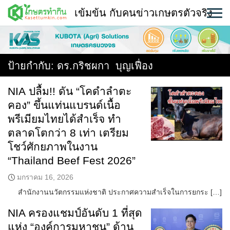
Skip
เข้มข้น กับคนข่าวเกษตรตัวจริง
to
content
พืช
หน้าแรก
ป้ายกำกับ:
ดร.กริชผกา บุญเฟื่อง
แวดวงเกษตร
NIA ปลื้ม!! ดัน “โคดำลำตะ
คอง” ขึ้นแท่นแบรนด์เนื้อ
ใคร ทำอะไร ที่ไหน
พรีเมียมไทยได้สำเร็จ ทำ
สถานีข่าววันนี้
ตลาดโตกว่า 8 เท่า เตรียม
โชว์ศักยภาพในงาน
“Thailand Beef Fest 2026”
มกราคม 16, 2026
สำนักงานนวัตกรรมแห่งชาติ ประกาศความสำเร็จในการยกระ […]
NIA ครองแชมป์อันดับ 1 ที่สุด
แห่ง “องค์การมหาชน” ด้าน