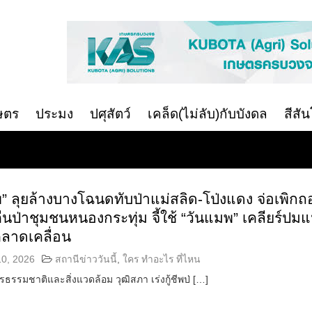
ษตร
ประมง
ปศุสัตว์
เคล็ด(ไม่ลับ)กับบังดล
สีสั
” ลุยล้างบางโฉนดทับป่าแม่สลิด-โป่งแดง จ่อเพิก
คืนป่าชุมชนหนองกระทุ่ม จี้ใช้ “วันแมพ” เคลียร์ปม
คลาดเคลื่อน
10, 2026
สถานีข่าววันนี้
,
ใคร ทำอะไร ที่ไหน
ธรรมชาติและสิ่งแวดล้อม วุฒิสภา เร่งกู้ชีพป่ […]