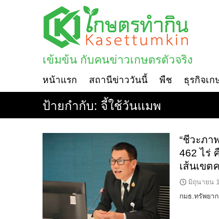
Skip
to
content
เข้มข้น กับคนข่าวเกษตรตัวจริง
หน้าแรก
สถานีข่าววันนี้
พืช
ธุรกิจเก
ป้ายกำกับ:
จี้ใช้วันแมพ
“ชีวะภาพ
462 ไร่ 
เส้นเขต
มิถุนายน 
กมธ.ทรัพยากร