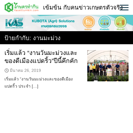
Skip
เข้มข้น กับคนข่าวเกษตรตัวจริง
to
content
พืช
หน้าแรก
ป้ายกำกับ:
งานมะม่วง
แวดวงเกษตร
เริ่มแล้ว “งานวันมะม่วงและ
ของดีเมืองแปดริ้ว”ปีนี้คึกคัก
ใคร ทำอะไร ที่ไหน
มีนาคม 26, 2019
สถานีข่าววันนี้
เริ่มแล้ว “งานวันมะม่วงและของดีเมือง
แปดริ้ว ประจำ […]