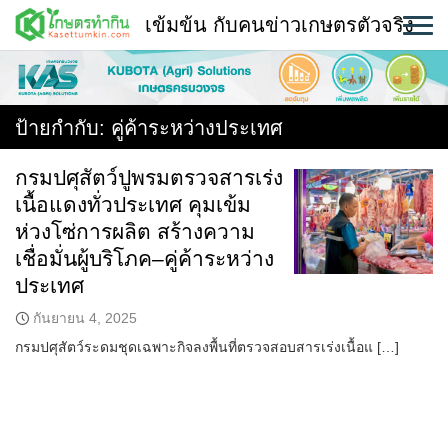
Skip
เข้มข้น กับคนข่าวเกษตรตัวจริง
to
content
พืช
หน้าแรก
ป้ายกำกับ:
คู่ค้าระหว่างประเทศ
แวดวงเกษตร
กรมปศุสัตว์ปูพรมตรวจสารเร่ง
เนื้อแดงทั่วประเทศ คุมเข้ม
ใคร ทำอะไร ที่ไหน
ห่วงโซ่การผลิต สร้างความ
สถานีข่าววันนี้
เชื่อมั่นผู้บริโภค–คู่ค้าระหว่าง
ประเทศ
กันยายน 4, 2025
กรมปศุสัตว์ระดมชุดเฉพาะกิจลงพื้นที่ตรวจสอบสารเร่งเนื้อแ […]