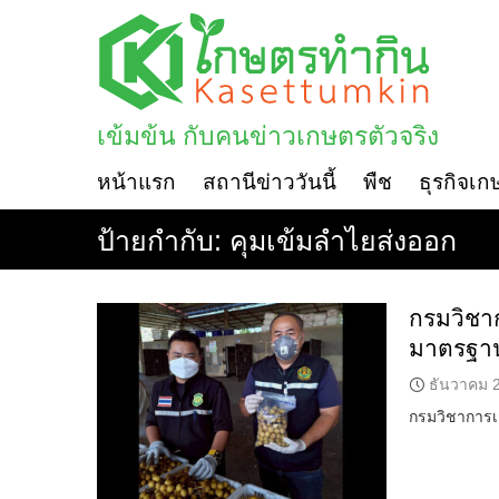
Skip
to
content
เข้มข้น กับคนข่าวเกษตรตัวจริง
หน้าแรก
สถานีข่าววันนี้
พืช
ธุรกิจเก
ป้ายกำกับ:
คุมเข้มลำไยส่งออก
กรมวิชาก
มาตรฐา
ธันวาคม 
กรมวิชาการเก