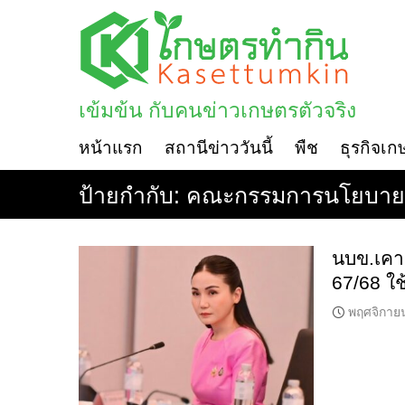
Skip
to
content
เข้มข้น กับคนข่าวเกษตรตัวจริง
หน้าแรก
สถานีข่าววันนี้
พืช
ธุรกิจเก
ป้ายกำกับ:
คณะกรรมการนโยบายแล
นบข.เคา
67/68 ใช้
พฤศจิกาย