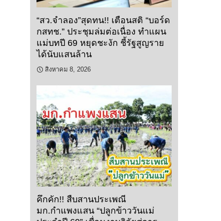
“สว.จำลอง”สุดทน!! เตือนสติ “บอร์ด
กสทช.” ประชุมล่มต่อเนื่อง ทำแผน
แม่บทปี 69 หยุดชะงัก ชี้รัฐสูญราย
ได้นับแสนล้าน
สิงหาคม 8, 2026
คึกคัก!! สืบสานประเพณี
มก.กำแพงแสน “ปลูกข้าววันแม่