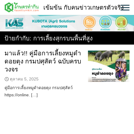
Skip
เข้มข้น กับคนข่าวเกษตรตัวจริง
to
content
พืช
หน้าแรก
ป้ายกำกับ:
การเลี้ยงสุกรบนพื้นที่สูง
แวดวงเกษตร
มาแล้ว!! คู่มือการเลี้ยงหมูดำ
ดอยตุง กรมปศุสัตว์ ฉบับครบ
ใคร ทำอะไร ที่ไหน
วงจร
สถานีข่าววันนี้
ตุลาคม 5, 2025
คู่มือการเลี้ยงหมูดำดอยตุง กรมปศุสัตว์
https://online. […]