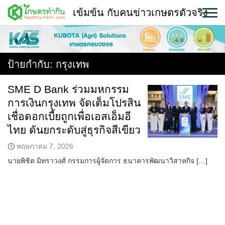
Skip
เข้มข้น กับคนข่าวเกษตรตัวจริง
to
content
พืช
หน้าแรก
ป้ายกำกับ:
กรุงเทพ
แวดวงเกษตร
SME D Bank ร่วมมหกรรม
การเงินกรุงเทพ จัดเต็มโปรสิน
ใคร ทำอะไร ที่ไหน
เชื่อดอกเบี้ยถูกเพื่อเอสเอ็มอี
สถานีข่าววันนี้
ไทย ดันยกระดับสู่ธุรกิจสีเขียว
พฤษภาคม 7, 2026
นายพิชิต มิทราวงศ์ กรรมการผู้จัดการ ธนาคารพัฒนาวิสาหกิจ […]