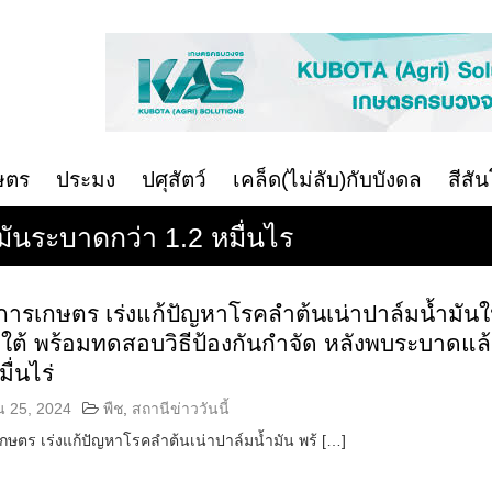
ษตร
ประมง
ปศุสัตว์
เคล็ด(ไม่ลับ)กับบังดล
สีสั
มันระบาดกว่า 1.2 หมื่นไร
การเกษตร เร่งแก้ปัญหาโรคลำต้นเน่าปาล์มน้ำมัน
าคใต้ พร้อมทดสอบวิธีป้องกันกำจัด หลังพบระบาดแล
มื่นไร่
น 25, 2024
พืช
,
สถานีข่าววันนี้
ษตร เร่งแก้ปัญหาโรคลำต้นเน่าปาล์มน้ำมัน พร้ […]