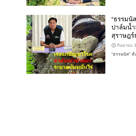
“ธรรมนัส
ปาล์มน้ำ
สุราษฎร์
กันยายน 3
“ธรรมนัส” สั