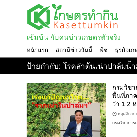
Skip
to
content
เข้มข้น กับคนข่าวเกษตรตัวจริง
หน้าแรก
สถานีข่าววันนี้
พืช
ธุรกิจเก
ป้ายกำกับ:
โรคลำต้นเน่าปาล์มน้ำ
กรมวิชา
พื้นที่ภ
ว่า 1.2 ห
พฤศจิกาย
กรมวิชาการเก