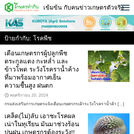
Skip
เข้มข้น กับคนข่าวเกษตรตัวจริง
to
content
พืช
หน้าแรก
ป้ายกำกับ:
โรคพืช
แวดวงเกษตร
เตือนเกษตรกรผู้ปลูกพืช
ตระกูลแตง กะหล่ำ และ
ใคร ทำอะไร ที่ไหน
ข้าวโพด ระวังโรคราน้ำค้าง
สถานีข่าววันนี้
ที่มาพร้อมอากาศเย็น
ความชื้นสูง ฝนตก
พฤศจิกายน 20, 2024
กรมส่งเสริมการเกษตรแจ้งเตือนเกษตรกรเฝ้าระวังโรคราน้ำค้า […]
เคล็ด(ไม่)ลับ เอาชะโรคผล
เน่าในทุเรียน มันมาช่วงร้อน
ปนฝน เกษตรกรต้องระวัง!!