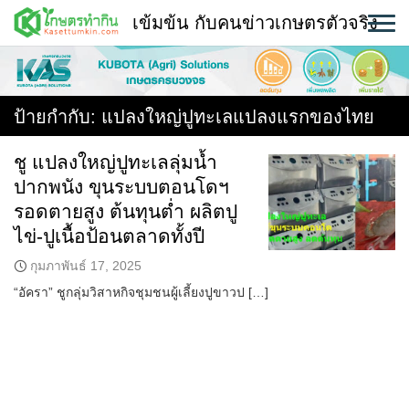
Skip
เข้มข้น กับคนข่าวเกษตรตัวจริง
to
content
พืช
หน้าแรก
ป้ายกำกับ:
แปลงใหญ่ปูทะเลแปลงแรกของไทย
แวดวงเกษตร
ชู แปลงใหญ่ปูทะเลลุ่มน้ำ
ปากพนัง ขุนระบบตอนโดฯ
ใคร ทำอะไร ที่ไหน
รอดตายสูง ต้นทุนต่ำ ผลิตปู
สถานีข่าววันนี้
ไข่-ปูเนื้อป้อนตลาดทั้งปี
กุมภาพันธ์ 17, 2025
“อัครา” ชูกลุ่มวิสาหกิจชุมชนผู้เลี้ยงปูขาวป […]