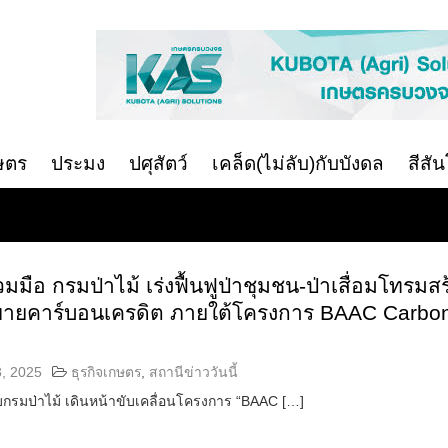
ษตร
ประมง
ปศุสัตว์
เคล็ด(ไม่ลับ)กับบังดล
สีสั
วมมือ กรมป่าไม้ เร่งฟื้นฟูป่าชุมชน-ป่าเสื่อมโทรมสร
-ขายคาร์บอนเครดิต ภายใต้โครงการ BAAC Carbo
t
, 2025
ธุรกิจเกษตร
,
สถานีข่าววันนี้
ับกรมป่าไม้ เดินหน้าขับเคลื่อนโครงการ “BAAC […]