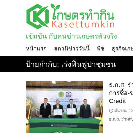
Skip
to
content
เข้มข้น กับคนข่าวเกษตรตัวจริง
หน้าแรก
สถานีข่าววันนี้
พืช
ธุรกิจเก
ป้ายกำกับ:
เร่งฟื้นฟูป่าชุมชน
ธ.ก.ส. ร่
การซื้อ
Credi
มีนาคม 13
ธ.ก.ส. ร่วมก