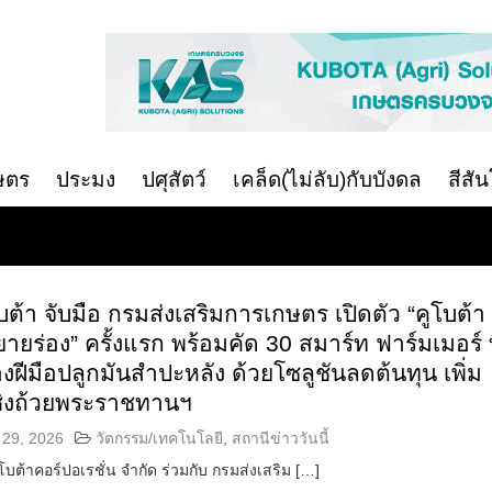
ษตร
ประมง
ปศุสัตว์
เคล็ด(ไม่ลับ)กับบังดล
สีสั
ต้า จับมือ กรมส่งเสริมการเกษตร เปิดตัว “คูโบต้า
ยายร่อง” ครั้งแรก พร้อมคัด 30 สมาร์ท ฟาร์มเมอร์ ท
ฝีมือปลูกมันสำปะหลัง ด้วยโซลูชันลดต้นทุน เพิ่ม
ชิงถ้วยพระราชทานฯ
29, 2026
วัตกรรม/เทคโนโลยี
,
สถานีข่าววันนี้
โบต้าคอร์ปอเรชั่น จำกัด ร่วมกับ กรมส่งเสริม […]