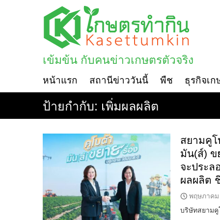
Skip
to
content
เข้มข้น กับคนข่าวเกษตรตัวจริง
หน้าแรก
สถานีข่าววันนี้
พืช
ธุรกิจเก
ป้ายกำกับ:
เพิ่มผลผลิต
สยามคูโบ
มัน(ส์) ข
จะประลอง
ผลผลิต 
พฤษภาคม 
บริษัทสยามคู