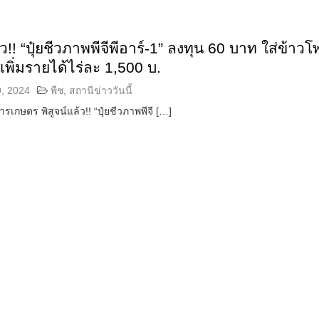
้ว!! “ปุ๋ยชีวภาพพีจีพีอาร์-1” ลงทุน 60 บาท ใส่ข้าว
ว์เพิ่มรายได้ไร่ละ 1,500 บ.
, 2024
พืช
,
สถานีข่าววันนี้
รเกษตร พิสูจน์แล้ว!! “ปุ๋ยชีวภาพพีจี […]