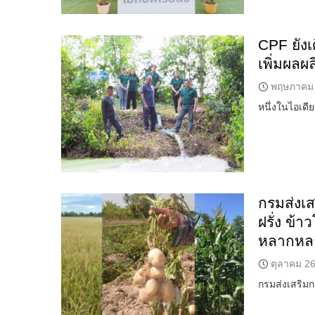
CPF ยังเ
เพิ่มผลผล
พฤษภาคม 
หนึ่งในไอเดี
กรมส่งเ
ฝรั่ง ข้า
หลากหล
ตุลาคม 26
กรมส่งเสริม