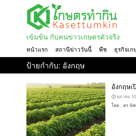
Skip
to
content
เข้มข้น กับคนข่าวเกษตรตัวจริง
หน้าแรก
สถานีข่าววันนี้
พืช
ธุรกิจเก
ป้ายกำกับ:
อังกฤษ
อังกฤษเป
ตุลาคม 10
โดย…ดร.นิพนธ