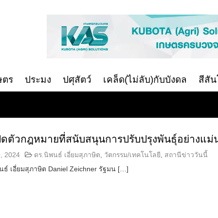
ษตร
ประมง
ปศุสัตว์
เคล็ด(ไม่ลับ)กับบังดล
สีสั
ิดตัวกฎหมายที่สนับสนุนการปรับปรุงพันธุ์อย่างแม
, 2024
ดร.นิพนธ์ เอี่ยมสุภาษิต
,
วัตกรรม/เทคโนโลยี
,
สถานีข่าววันนี้
์ เอี่ยมสุภาษิต Daniel Zeichner รัฐมน […]