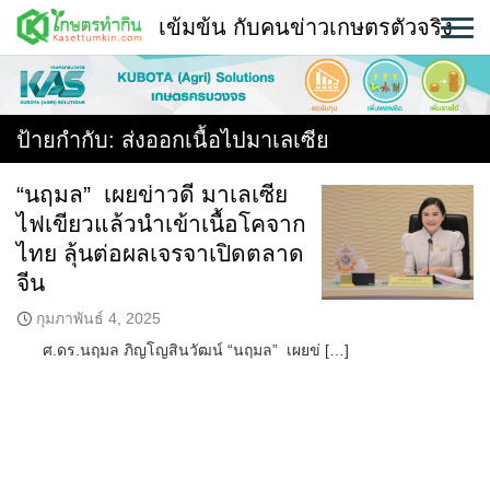
Skip
เข้มข้น กับคนข่าวเกษตรตัวจริง
to
content
พืช
หน้าแรก
ป้ายกำกับ:
ส่งออกเนื้อไปมาเลเซีย
แวดวงเกษตร
“นฤมล” เผยข่าวดี มาเลเซีย
ไฟเขียวแล้วนำเข้าเนื้อโคจาก
ใคร ทำอะไร ที่ไหน
ไทย ลุ้นต่อผลเจรจาเปิดตลาด
สถานีข่าววันนี้
จีน
กุมภาพันธ์ 4, 2025
ศ.ดร.นฤมล ภิญโญสินวัฒน์ “นฤมล” เผยข่ […]