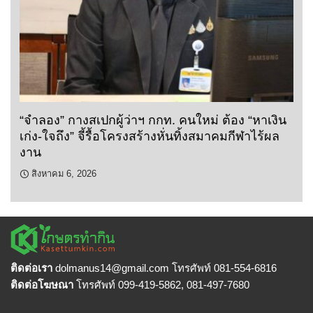
“จำลอง” กางสเปกผู้ว่าฯ กกท. คนใหม่ ต้อง “หาเงิน
เก่ง-ใจถึง” จี้รื้อโครงสร้างหั่นทิ้งสมาคมกีฬาไร้ผล
งาน
สิงหาคม 6, 2026
ติดต่อเรา
dolmanus14
@gmail.com โทรศัพท์ 081-554-6816
ติดต่อโฆษณา
โทรศัพท์ 099-419-5862, 081-497-7680