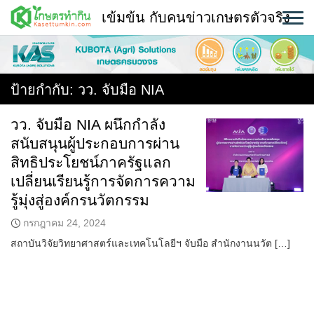
Skip
เข้มข้น กับคนข่าวเกษตรตัวจริง
to
content
พืช
หน้าแรก
ป้ายกำกับ:
วว. จับมือ NIA
แวดวงเกษตร
วว. จับมือ NIA ผนึกกำลัง
สนับสนุนผู้ประกอบการผ่าน
ใคร ทำอะไร ที่ไหน
สิทธิประโยชน์ภาครัฐแลก
สถานีข่าววันนี้
เปลี่ยนเรียนรู้การจัดการความ
รู้มุ่งสู่องค์กรนวัตกรรม
กรกฎาคม 24, 2024
สถาบันวิจัยวิทยาศาสตร์และเทคโนโลยีฯ จับมือ สำนักงานนวัต […]